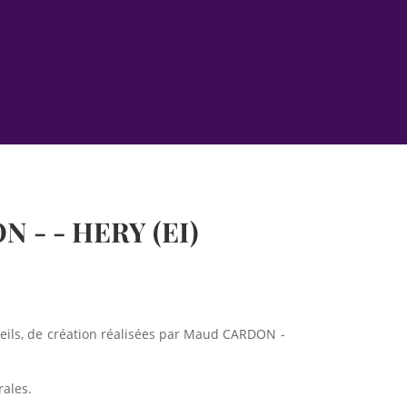
- - HERY (EI)
seils, de création réalisées par Maud CARDON -
rales.