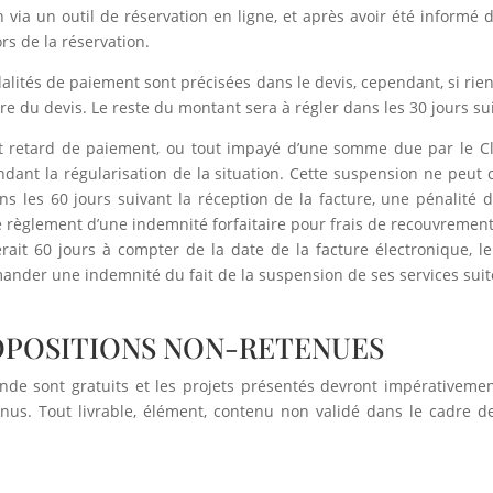
 via un outil de réservation en ligne, et après avoir été informé
ors de la réservation.
dalités de paiement sont précisées dans le devis, cependant, si r
re du devis. Le reste du montant sera à régler dans les 30 jours sui
t retard de paiement, ou tout impayé d’une somme due par le Cl
endant la régularisation de la situation. Cette suspension ne peut
ns les 60 jours suivant la réception de la facture, une pénalité 
le règlement d’une indemnité forfaitaire pour frais de recouvremen
ait 60 jours à compter de la date de la facture électronique, le 
mander une indemnité du fait de la suspension de ses services sui
ROPOSITIONS NON-RETENUES
nde sont gratuits et les projets présentés devront impérativemen
nus. Tout livrable, élément, contenu non validé dans le cadre de