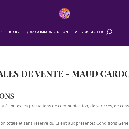
OS
BLOG
QUIZ COMMUNICATION
ME CONTACTER
ES DE VENTE - MAUD CARDON 
IONS
nt à toutes les prestations de communication, de services, de con
ion totale et sans réserve du Client aux présentes Conditions Géné