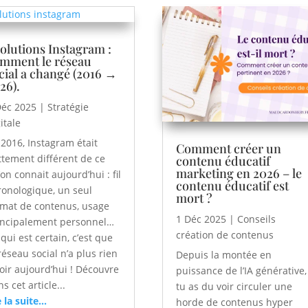
olutions Instagram :
mment le réseau
cial a changé (2016 →
26).
Déc 2025
|
Stratégie
itale
 2016, Instagram était
Comment créer un
ttement différent de ce
contenu éducatif
marketing en 2026 – le
on connait aujourd’hui : fil
contenu éducatif est
ronologique, un seul
mort ?
rmat de contenus, usage
1 Déc 2025
|
Conseils
incipalement personnel…
création de contenus
qui est certain, c’est que
réseau social n’a plus rien
Depuis la montée en
voir aujourd’hui ! Découvre
puissance de l’IA générative,
s cet article...
tu as du voir circuler une
e la suite...
horde de contenus hyper