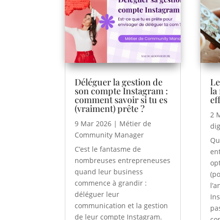
Déléguer la gestion de
Le
son compte Instagram :
la
comment savoir si tu es
ef
(vraiment) prête ?
2 
9 Mar 2026
|
Métier de
dig
Community Manager
Qu
C’est le fantasme de
en
nombreuses entrepreneuses
op
quand leur business
(p
commence à grandir :
l’
déléguer leur
In
communication et la gestion
pa
de leur compte Instagram.
co