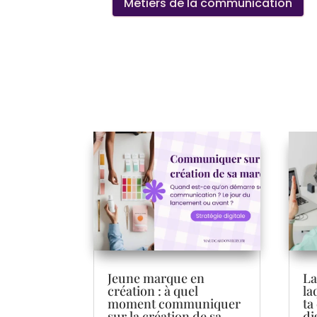
Métiers de la communication
Jeune marque en
La
création : à quel
la
moment communiquer
ta
sur la création de sa
di