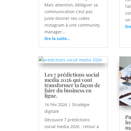
Mais attention, déléguer sa
l’a
communication c’est pas
com
juste donner ses codes
un 
Instagram à une community
lir
manager...
lire la suite...
Les 7 prédictions social
media 2026 qui vont
transformer ta façon de
faire du business en
ligne.
16 Fév 2026
|
Stratégie
digitale
Pu
Découvre 7 prédictions
In
social media 2026 : retour à
ma