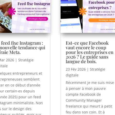
 feed fixe Instagram :
Est-ce que Facebook
 nouvelle tendance qui
vaut encore le coup
fraie Meta.
pour les entreprises en
2026 ? Le guide sans
Mar 2026
|
Stratégie
langue de bois.
itale
23 Fév 2026
|
Stratégie
elques entrepreneurs et
digitale
trepreneuses semblent
Récemment je me suis mise
ter en ce début d’année
à penser à mon pauvre
our certain·es depuis
compte Facebook de
année 2025) pour un feed
Community Manager
stagram minimaliste. Non
freelance qui meurt à petit
s sur le design des
feu dans son coin. Et à
ntenus publiés, mais sur