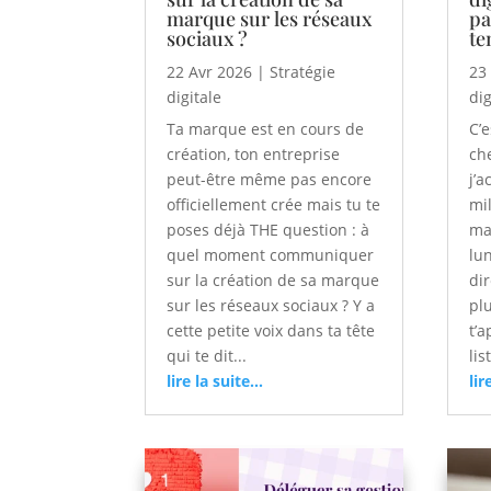
marque sur les réseaux
pa
sociaux ?
te
22 Avr 2026
|
Stratégie
23
digitale
dig
Ta marque est en cours de
C’
création, ton entreprise
ch
peut-être même pas encore
j’
officiellement crée mais tu te
mi
poses déjà THE question : à
ma
quel moment communiquer
lun
sur la création de sa marque
dir
sur les réseaux sociaux ? Y a
plu
cette petite voix dans ta tête
t’a
qui te dit...
lis
lire la suite...
lir