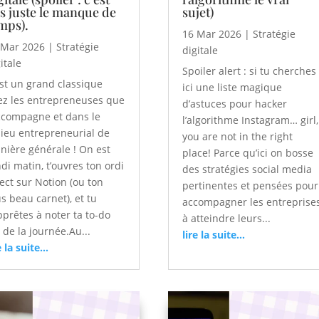
s juste le manque de
sujet)
mps).
16 Mar 2026
|
Stratégie
 Mar 2026
|
Stratégie
digitale
itale
Spoiler alert : si tu cherches
est un grand classique
ici une liste magique
ez les entrepreneuses que
d’astuces pour hacker
accompagne et dans le
l’algorithme Instagram… girl,
lieu entrepreneurial de
you are not in the right
nière générale ! On est
place! Parce qu’ici on bosse
di matin, t’ouvres ton ordi
des stratégies social media
ect sur Notion (ou ton
pertinentes et pensées pour
s beau carnet), et tu
accompagner les entreprise
pprêtes à noter ta to-do
à atteindre leurs...
t de la journée.Au...
lire la suite...
e la suite...