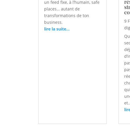
ré
un feed fixe, à l’humain, safe
st
places… autant de
co
transformations de ton
9 
business.
dig
lire la suite...
Qu
se
dé
d’
pa
pa
rée
ch
qui
un
et.
lir