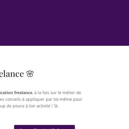
elance 🌸
cation freelance
, à la fois sur le métier de
es conseils à appliquer par toi-même pour
p de pouce à ton activité ! 🚀