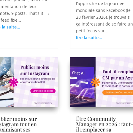
l’approche de la journée
limentation de leur
mondiale sans Facebook (le
pte. 9 posts. That’s it. →
28 février 2026), je trouvais
feed fixe...
ça intéressant de se faire u
e la suite...
petit focus sur...
lire la suite...
blier moins sur
Être Community
stagram tout en
Manager en 2026 : faut
ximisant ses
il remplacer sa