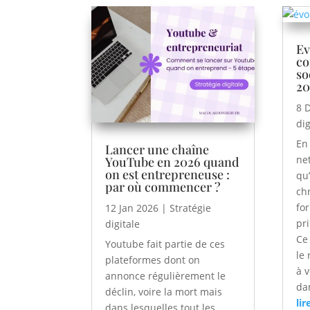
Ev
co
so
20
8 
dig
En
Lancer une chaîne
ne
YouTube en 2026 quand
on est entrepreneuse :
qu’
par où commencer ?
ch
fo
12 Jan 2026
|
Stratégie
pr
digitale
Ce 
Youtube fait partie de ces
le 
plateformes dont on
à 
annonce régulièrement le
dan
déclin, voire la mort mais
lir
dans lesquelles tout les