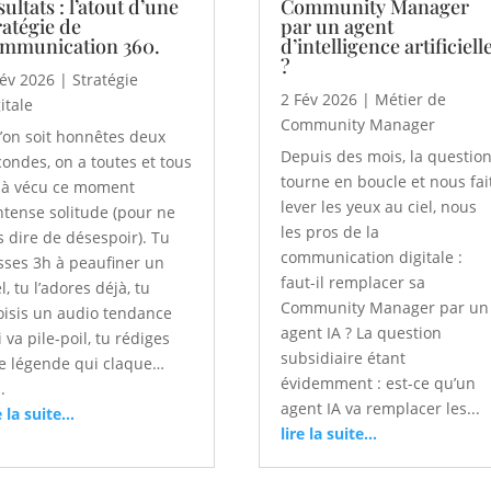
sultats : l’atout d’une
Community Manager
ratégie de
par un agent
mmunication 360.
d’intelligence artificiell
?
Fév 2026
|
Stratégie
2 Fév 2026
|
Métier de
itale
Community Manager
’on soit honnêtes deux
Depuis des mois, la questio
condes, on a toutes et tous
tourne en boucle et nous fai
jà vécu ce moment
lever les yeux au ciel, nous
intense solitude (pour ne
les pros de la
s dire de désespoir). Tu
communication digitale :
sses 3h à peaufiner un
faut-il remplacer sa
l, tu l’adores déjà, tu
Community Manager par un
oisis un audio tendance
agent IA ? La question
 va pile-poil, tu rédiges
subsidiaire étant
e légende qui claque…
évidemment : est-ce qu’un
..
agent IA va remplacer les...
e la suite...
lire la suite...