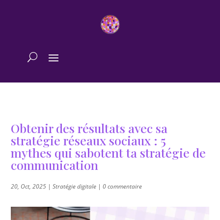
Obtenir des résultats avec sa
stratégie réseaux sociaux : 5
mythes qui sabotent ta stratégie de
communication
20, Oct, 2025
|
Stratégie digitale
|
0 commentaire