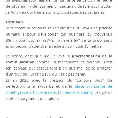
on avait des journées de 15h ou ne serait-ce qu’une heure
de plus en fin de journée, on sauterait de joie pour poster
ce
fichu réel
qui traine sur la to-do depuis des semaines.
C’est faux !
Si ta communication te faisait plaisir, si tu l’avais en priorité
numéro 1 pour développer ton business, tu trouverais
30min pour cocher “
rédiger la newsletter
” de ta to-do, sans
avoir besoin d’attendre la veille au soir pour t’y mettre.
La vérité, c’est que moi je vois la
procrastination de la
communication
comme un mécanisme de défense. C’est
ton cerveau qui essaye tant bien que mal de te protéger
d’un truc qui lui fait peur, qu’il sait pas gérer.
Et en 2026, avec la pression du “toujours plus”, du
perfectionnisme exacerbé et de la
place croissante de
l’intelligence artificielle dans la creator economy
, ces peurs
sont laaaargement décuplées.