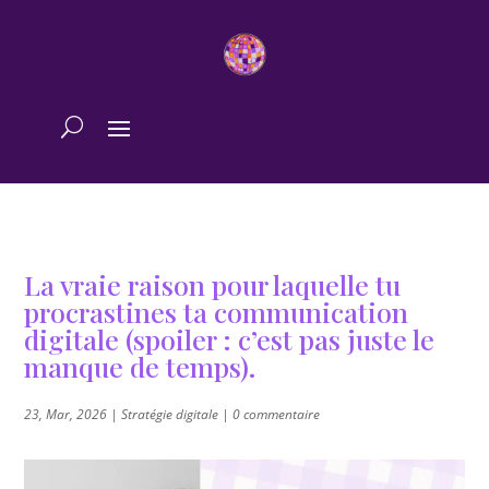
La vraie raison pour laquelle tu
procrastines ta communication
digitale (spoiler : c’est pas juste le
manque de temps).
23, Mar, 2026
|
Stratégie digitale
|
0 commentaire