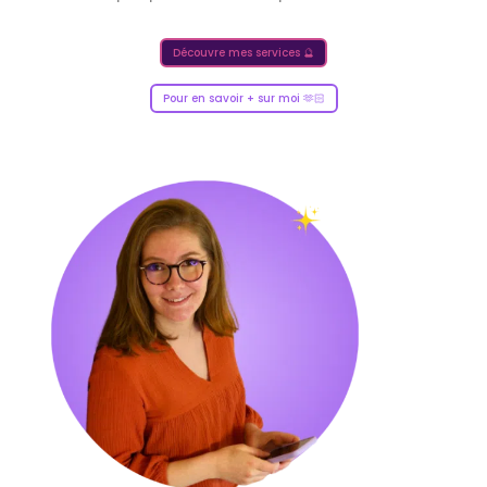
Découvre mes services 🔮
Pour en savoir + sur moi 🫶🏻