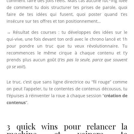
comment faire des jolis réels. Mais t’as aucune fuc*ing idée
de comment tu dois structurer tes prises de parole, quoi
faire de tes idées qui fusent, quoi poster quand t’es
insécure sur tes offres et ton positionnement…
→ Résultat des courses : tu développes des idées sur le
qui-vive, une fois devant ton ordi avec le chrono lancé et 1h
pour pondre un truc que tu veux révolutionnaire. Tu
recommences le même cirque à chaque contenu et t’y
prends plus aucun goût (
t’es pas la seule, parce que souvent
ça se voit
).
Le truc, c’est que sans ligne directrice ou “fil rouge” comme
on peut l’appeler, tu te contentes de contenus décousus, tu
t’épuises à réinventer la roue à chaque session “
création de
contenus
”.
3 quick wins pour relancer la